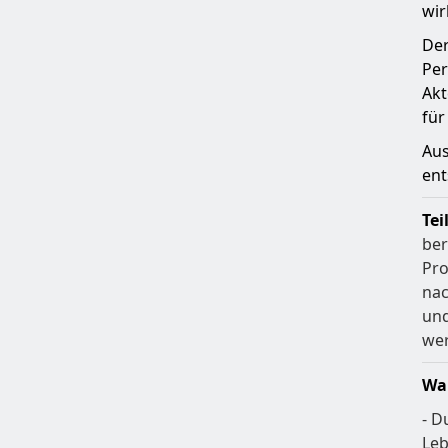
wir
Der
Per
Akt
für
Aus
ent
Tei
ber
Pro
nac
und
we
Wa
- D
Leb