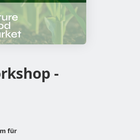
rkshop -
um für