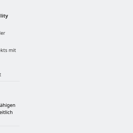
lity
ler
ekts mit
t
fähigen
itlich