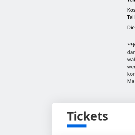
Kos
Tei
Die
**W
dam
wäh
wer
kon
Mai
Tickets