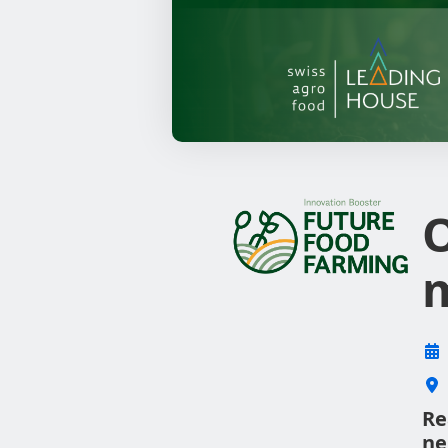
O
Re
ne