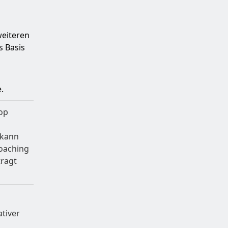
eiteren
s Basis
.
op
kann
oaching
ragt
tiver