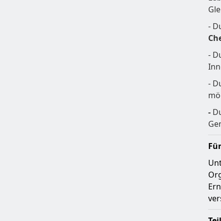
Gle
- D
Ch
- D
Inn
- D
mög
-
Du
Gem
Fü
Unt
Org
Ern
ver
Te