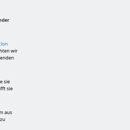
nder
tion
chten wir
genden
e sie
ft sie
um aus
 zu