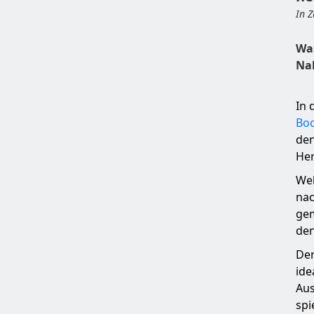
In 
Wa
Na
In 
Boo
den
Her
Wel
nac
gem
den
De
ide
Aus
spi