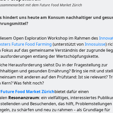
Zusammenarbeit mit dem Future Food Market Zürich
s hindert uns heute am Konsum nachhaltiger und gesu
hrungsmittel?
diesem Open Exploration Workshop im Rahmen des
Innova
sters Future Food Farming
(unterstützt von
Innosuisse
) ri
 Fokus auf das gemeinsame Verständnis der zugrunde lie
ausforderungen entlang der Wertschöpfungskette.
che Herausforderung siehst Du in der Fragestellung zur
hhaltigen und gesunden Ernährung? Bring sie mit und stell
einsam mit anderen auf den Prüfstand: Ist sie relevant? Trif
 Kern? Was fehlt noch?
r
Future Food Market Zürich
bietet dafür einen
alen
Resonanzraum
: ein vielfältiges, interessiertes Publik
stellenden und Besuchenden, das hilft, Problemstellungen
egeln, zu schärfen und neu zu rahmen – als Grundlage für