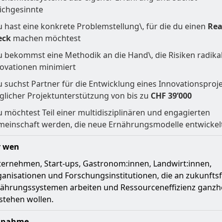
ichgesinnte
u hast eine konkrete Problemstellung\, für die du einen
Rea
eck
machen möchtest
u bekommst eine Methodik an die Hand\, die Risiken radika
ovationen minimiert
u suchst Partner für die Entwicklung eines Innovationsproj
licher Projektunterstützung von bis zu
CHF 39’000
 möchtest Teil einer multidisziplinären und engagierten
einschaft werden, die neue Ernährungsmodelle entwickel
r wen
ernehmen, Start-ups, Gastronom:innen, Landwirt:innen,
anisationen und Forschungsinstitutionen, die an zukunfts
ährungssystemen arbeiten und Ressourceneffizienz ganzhe
stehen wollen.
ilnahme