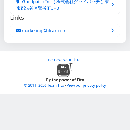
Goodpatch Inc. ( 株式会社グッドパッチ ), 東
京都渋谷区鶯谷町3−3
Links
marketing@btrax.com
Retrieve your ticket
By the power of Tito
© 2011–2026 Team Tito
·
View our privacy policy